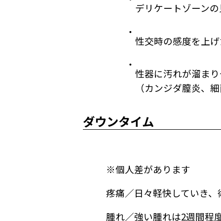
デリケートゾーンの
性交時の感度を上げ
性器に汚れが溜まり
（カンジダ膣炎、細
ダウンタイム
※個人差があります
疼痛／日々軽快していき、
腫れ／強い腫れは2週間程