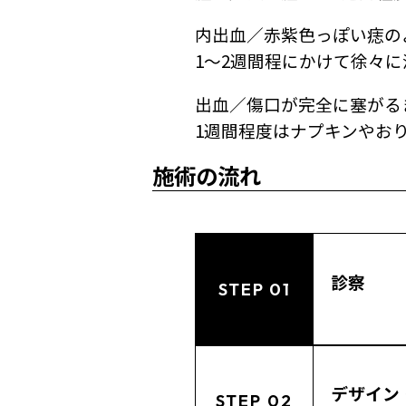
内出血／赤紫色っぽい痣の
1～2週間程にかけて徐々
出血／傷口が完全に塞がる
1週間程度はナプキンやお
施術の流れ
診察
STEP 01
デザイン
STEP 02