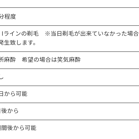
0分程度
・Iラインの剃毛 ※当日剃毛が出来ていなかった場合
発生致します。
所麻酔 希望の場合は笑気麻酔
し
日から可能
日後から
週間後から可能