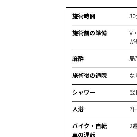
施術時間
3
施術前の準備
V
が
麻酔
局
施術後の通院
な
シャワー
翌
入浴
7
バイク・自転
2
車の運転