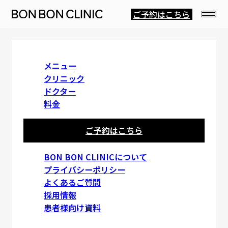
ご予約はこちら
ALAR REDUCTION
メニュー
クリニック
ドクター
小鼻縮小術
料金
ご予約はこちら
目次
BON BON CLINICについて
プライバシーポリシー
よくあるご質問
小鼻縮小術（外側法）とは
採用情報
患者様向け資料
小鼻縮小術（外側法）について