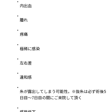
内出血
腫れ
疼痛
極稀に感染
左右差
違和感
糸が露出してしまう可能性。※抜糸は必ず術後5
日目～7日目の間にご来院して頂く
感覚低下